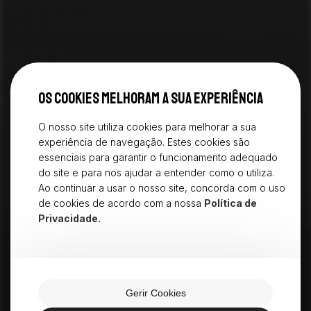
TAGS
PARTILHAR
ÚLTIMAS NOTÍCIAS
Os cookies melhoram a sua experiência
As vitórias, as novidades e os desafios
O nosso site utiliza cookies para melhorar a sua
experiência de navegação. Estes cookies são
VER TUDO
essenciais para garantir o funcionamento adequado
VER TUDO
do site e para nos ajudar a entender como o utiliza.
Ao continuar a usar o nosso site, concorda com o uso
de cookies de acordo com a nossa
Política de
Privacidade.
Gerir Cookies
12 JULHO 2026
22 JUNHO 2026