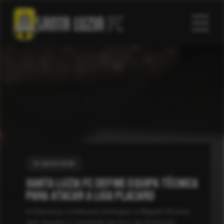
12 JULHO 2026
Santa Luzia FC define equipa técnica
para atacar a Liga Placard
A liderança continuará entregue a Miguel Oliveira,
que assume o comando técnico da formação