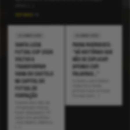
sénior […]
VER MAIS
22 JUNHO 2026
14 JUNHO 2026
Santa Luzia
Maria Rodrigues:
Futsal Cup 2026
“Há histórias que
voltou a
não se explicam
transformar
apenas com
Viana do Castelo
palavras…”
na capital do
O Santa Luzia Futebol
Clube foi a minha
futsal de
primeira casa no futsal.
formação
Foi aqui que […]
Durante dois dias de
competição intensa,
foram disputados 117
jogos nos pavilhões
José Natário, Atlântico,
[…]