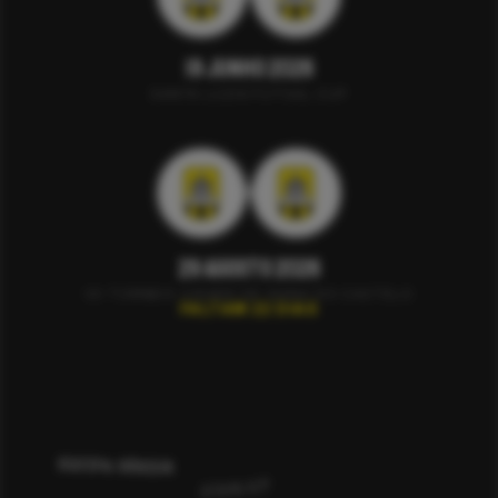
19 Junho 2026
SANTA LUZIA FUTSAL CUP
29 Agosto 2026
VII TORNEIO CIDADE DE VIANA DO CASTELO
FALTAM 22 DIAS
EQUIPA SÉNIOR
2026/27