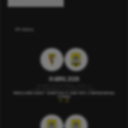
EM CAMPO
19 Abril 2026
QUARTOS DE FINAL JOGO 3
LIGA FEMININA PLACARD FUTSAL
PAVILHÃO ENGº SANTOS E CASTRO (TAPADINHA)
17H00
7 - 2