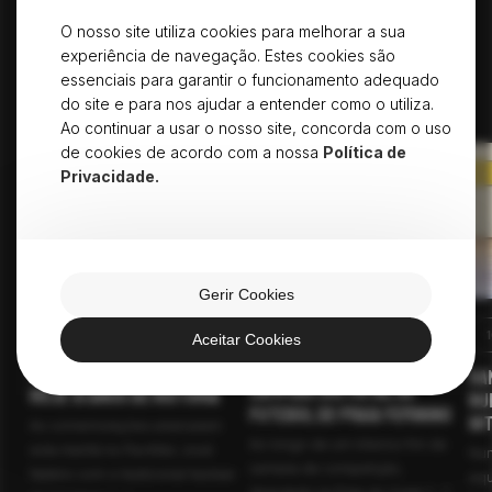
As vitórias, as novidades e os
O nosso site utiliza cookies para melhorar a sua
desafios
experiência de navegação. Estes cookies são
essenciais para garantir o funcionamento adequado
VER TUDO
do site e para nos ajudar a entender como o utiliza.
VER TUDO
Ao continuar a usar o nosso site, concorda com o uso
de cookies de acordo com a nossa
Política de
Privacidade.
Gerir Cookies
10 JUNHO 2026
10 JUNHO 2026
Aceitar Cookies
Santa Luzia FC é Vice-
Santa Luzia FC celebra
Sa
Campeão Distrital de
hoje 31 anos de história
Nu
Futebol de Praia Feminino
In
As comemorações arrancaram
Ao longo de um intenso fim de
esta manhã no Pavilhão José
Num
semana de competição,
Natário com o tradicional hastear
equ