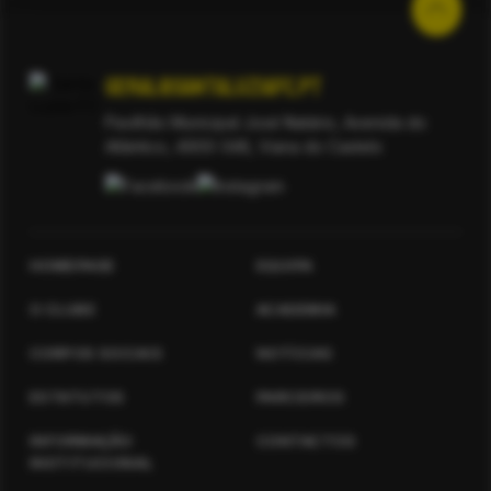
geral@santaluziafc.pt
Pavilhão Municipal José Natário, Avenida do
Atlântico, 4900-348, Viana do Castelo
HOMEPAGE
EQUIPA
O CLUBE
ACADEMIA
CORPOS SOCIAIS
NOTÍCIAS
ESTATUTOS
PARCEIROS
INFORMAÇÃO
CONTACTOS
INSTITUCIONAL