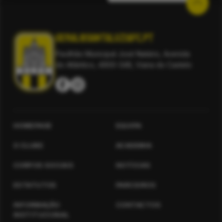
geral@santaluziafc.pt
Pavilhão Municipal José Natário, Avenida
do Atlântico, 4900-348, Viana do Castelo
HOMEPAGE
EQUIPA
O CLUBE
ACADEMIA
CORPOS SOCIAIS
NOTÍCIAS
ESTATUTOS
PARCEIROS
INFORMAÇÃO
CONTACTOS
INSTITUCIONAL