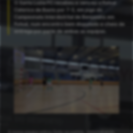
O
Santa Luzia FC
recebeu e venceu o
Futsal
Celorico de Basto
por 7-3, em jogo do
Campeonato Interdistrital de Benjamins em
Futsal, num encontro bem disputado e cheio de
entrega por parte de ambas as equipas.
A nossa equipa entrou forte na partida, demonstrando