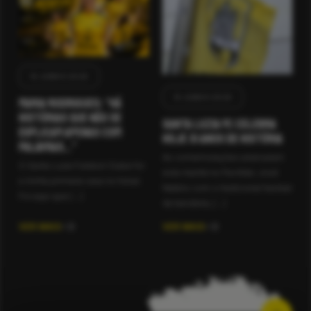
14 JUNHO 2026
10 JUNHO 2026
Maria Rodrigues: “Há
histórias que não se
Santa Luzia FC celebra
explicam apenas com
hoje 31 anos de história
palavras…”
As comemorações arrancaram
O Santa Luzia Futebol Clube foi
esta manhã no Pavilhão José
a minha primeira casa no futsal.
Natário com o tradicional hastear
Foi aqui que […]
da bandeira, […]
VER MAIS
VER MAIS