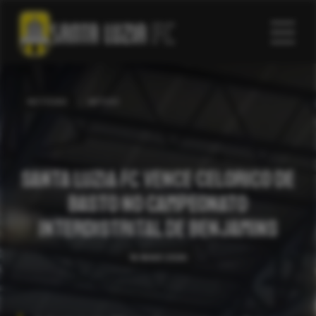
NOTÍCIAS
ARTIGO
Santa Luzia FC vence Celorico de
Basto no Campeonato
Interdistrital de Benjamins
16 MAIO 2026