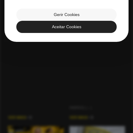
Gerir Cookies
Aceitar Cookies
12 JULHO 2026
22 JUNHO 2026
Santa Luzia FC define
Santa Luzia Futsal Cup
equipa técnica para
2026 voltou a
atacar a Liga Placard
transformar Viana do
Castelo na capital do
A liderança continuará entregue
futsal de formação
a Miguel Oliveira, que assume o
Durante dois dias de
comando técnico da formação
competição intensa, foram
sénior […]
disputados 117 jogos nos
pavilhões José Natário,
Atlântico, […]
VER MAIS
VER MAIS