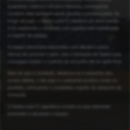
qualidade coletiva e eficácia ofensiva, conseguindo
construir uma vantagem ainda durante a primeira parte. Ao
longo do jogo, o Santa Luzia FC manteve um ritmo intenso
e foi ampliando o resultado com jogadas bem trabalhadas
e espírito de equipa.
A equipa adversária respondeu com atitude e nunca
deixou de procurar o golo, mas a formação de Santa Luzia
conseguiu manter o controlo do encontro até ao apito final.
Mais do que o resultado, destacou-se o empenho dos
jovens atletas, o fair play e o ambiente positivo vivido no
pavilhão, reforçando o verdadeiro espírito do desporto de
formação.
O
Santa Luzia FC
agradece a todos os que estiveram
presentes e apoiaram a equipa.