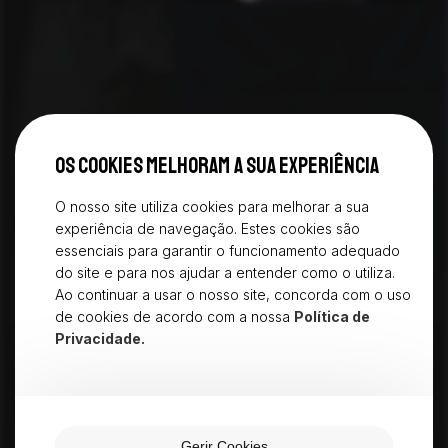
TAGS
PARTILHAR
Os cookies melhoram a sua experiência
ÚLTIMAS NOTÍCIAS
O nosso site utiliza cookies para melhorar a sua
As vitórias, as novidades e os desafios
experiência de navegação. Estes cookies são
essenciais para garantir o funcionamento adequado
VER TUDO
do site e para nos ajudar a entender como o utiliza.
VER TUDO
Ao continuar a usar o nosso site, concorda com o uso
de cookies de acordo com a nossa
Política de
Privacidade.
Gerir Cookies