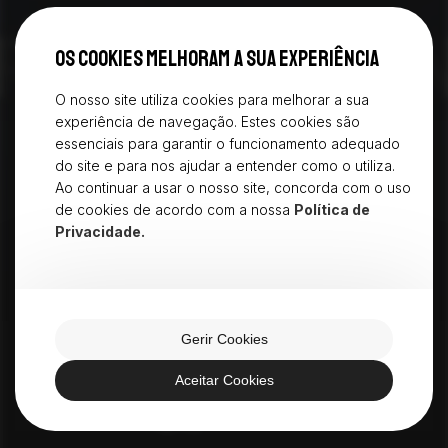
O
Santa Luzia Futebol Clube
orgulha-se de fazer parte
deste evento, convidando todos a celebrar a entrada em
Os cookies melhoram a sua experiência
2026 num ambiente de festa, boa energia e convívio.
O nosso site utiliza cookies para melhorar a sua
experiência de navegação. Estes cookies são
essenciais para garantir o funcionamento adequado
do site e para nos ajudar a entender como o utiliza.
Ao continuar a usar o nosso site, concorda com o uso
de cookies de acordo com a nossa
Política de
Privacidade.
TAGS
PARTILHAR
Gerir Cookies
Aceitar Cookies
ÚLTIMAS NOTÍCIAS