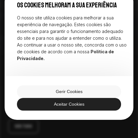
Os cookies melhoram a sua experiência
O nosso site utiliza cookies para melhorar a sua
experiência de navegação. Estes cookies são
essenciais para garantir o funcionamento adequado
do site e para nos ajudar a entender como o utiliza.
Ao continuar a usar o nosso site, concorda com o uso
de cookies de acordo com a nossa
Política de
Privacidade.
TAGS
PARTILHAR
Gerir Cookies
ÚLTIMAS NOTÍCIAS
Aceitar Cookies
As vitórias, as novidades e os desafios
VER TUDO
VER TUDO