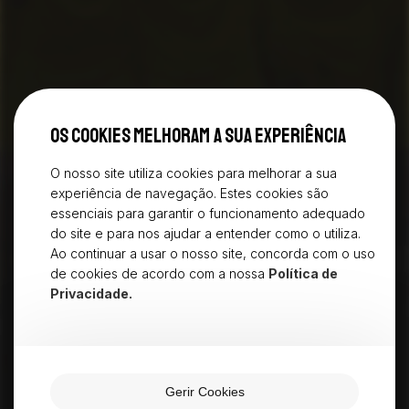
TAGS
PARTILHAR
Os cookies melhoram a sua experiência
ÚLTIMAS NOTÍCIAS
O nosso site utiliza cookies para melhorar a sua
As vitórias, as novidades e os desafios
experiência de navegação. Estes cookies são
essenciais para garantir o funcionamento adequado
VER TUDO
do site e para nos ajudar a entender como o utiliza.
Ao continuar a usar o nosso site, concorda com o uso
VER TUDO
de cookies de acordo com a nossa
Política de
Privacidade.
Gerir Cookies