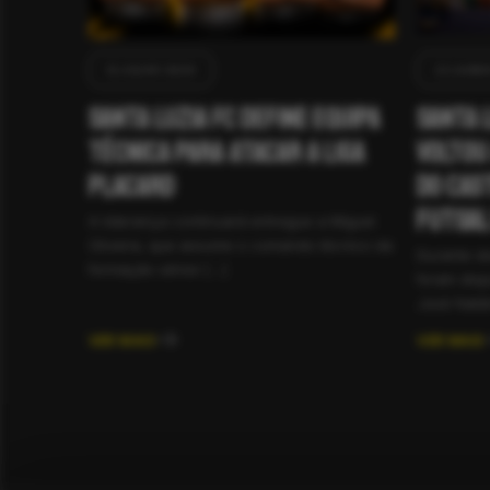
12 JULHO 2026
22 JUNH
Santa Luzia FC define equipa
Santa 
técnica para atacar a Liga
voltou
Placard
do Cas
futsal
A liderança continuará entregue a Miguel
Oliveira, que assume o comando técnico da
Durante do
formação sénior […]
foram disp
José Natár
VER MAIS
VER MAIS