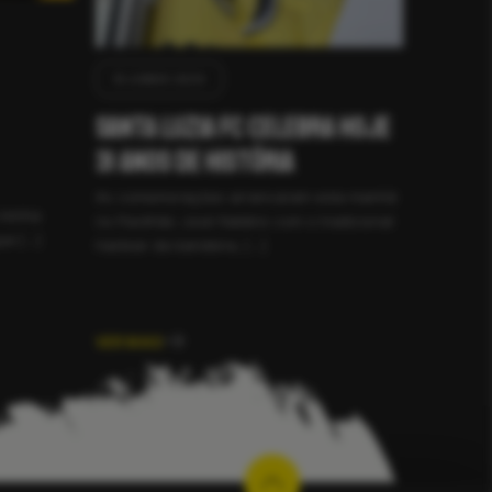
10 JUNHO 2026
Santa Luzia FC celebra hoje
31 anos de história
As comemorações arrancaram esta manhã
 minha
no Pavilhão José Natário com o tradicional
que […]
hastear da bandeira, […]
VER MAIS