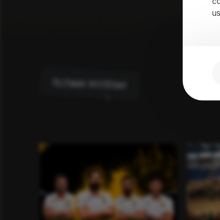
co
u
TAGS
ÚLTIMAS NOTÍCIAS
As vitórias, as novidades e o