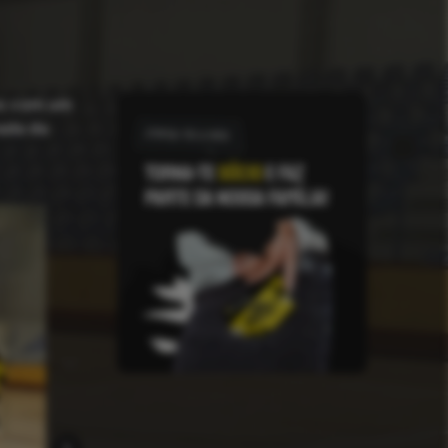
no com um
nada da