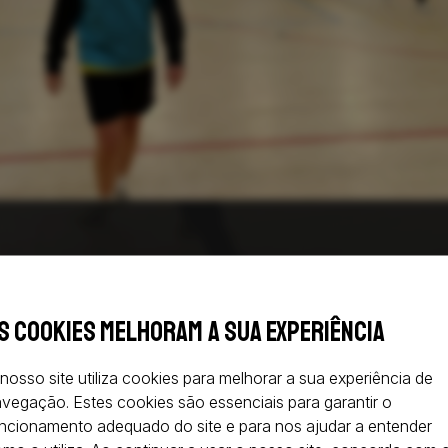
ste sábado, com a nossa equipa a enfrentar o
Atlético CP
, às
17h30
s cookies melhoram a sua experiência
 ano mostrou a determinação das jogadoras em manter a forma e a
nosso site utiliza cookies para melhorar a sua experiência de
e para um encontro que promete ser competitivo.
vegação. Estes cookies são essenciais para garantir o
ncionamento adequado do site e para nos ajudar a entender