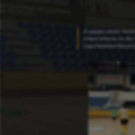
A equipa sénior femi
treino intenso no dia
Liga Feminina Placard