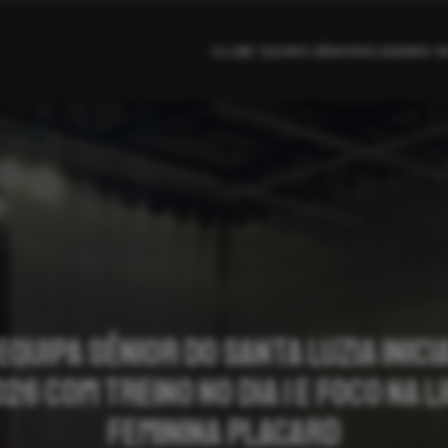
CLUBE
EQUIPA SÉNIOR
ACADEMIA
N
Equipa Sénior do Santa Luzia inici
26 com treino no dia 1 e foco na L
Feminina Placard