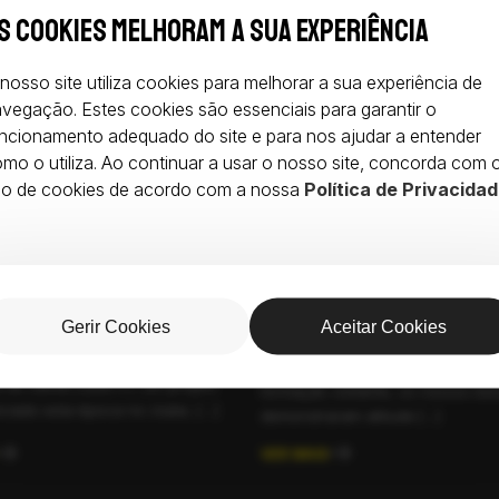
s cookies melhoram a sua experiência
nosso site utiliza cookies para melhorar a sua experiência de
vegação. Estes cookies são essenciais para garantir o
ncionamento adequado do site e para nos ajudar a entender
mo o utiliza. Ao continuar a usar o nosso site, concorda com 
so de cookies de acordo com a nossa
Política de Privacidad
07 MAIO 2026
 2026
Santa Luzia FC perde 
 B termina Taça do
Campeonato Interdist
com empate em Arcos
de Benjamins
Gerir Cookies
Aceitar Cookies
devez
Apesar do resultado final de 0-4 
 do Santa Luzia FC, um projeto
formação visitante, os nossos be
iciado esta época no clube, […]
demonstraram atitude […]
VER MAIS