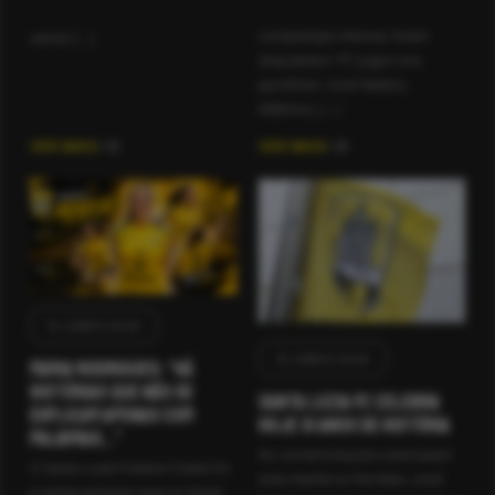
Durante dois dias de
comando técnico da formação
competição intensa, foram
sénior […]
disputados 117 jogos nos
pavilhões José Natário,
Atlântico, […]
VER MAIS
VER MAIS
14 JUNHO 2026
10 JUNHO 2026
Maria Rodrigues: “Há
histórias que não se
Santa Luzia FC celebra
explicam apenas com
hoje 31 anos de história
palavras…”
As comemorações arrancaram
O Santa Luzia Futebol Clube foi
esta manhã no Pavilhão José
a minha primeira casa no futsal.