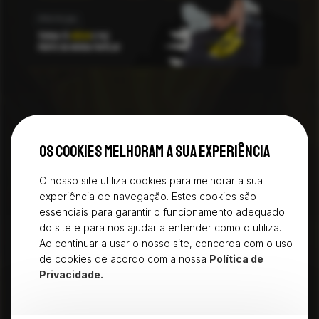
TAGS
PARTILHAR
Os cookies melhoram a sua experiência
O nosso site utiliza cookies para melhorar a sua
ÚLTIMAS NOTÍCIAS
experiência de navegação. Estes cookies são
essenciais para garantir o funcionamento adequado
As vitórias, as novidades e os desafios
do site e para nos ajudar a entender como o utiliza.
Ao continuar a usar o nosso site, concorda com o uso
VER TUDO
de cookies de acordo com a nossa
Política de
VER TUDO
Privacidade.