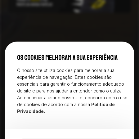
TAGS
PARTILHAR
Os cookies melhoram a sua experiência
ÚLTIMAS NOTÍCIAS
O nosso site utiliza cookies para melhorar a sua
experiência de navegação. Estes cookies são
As vitórias, as novidades e os desafios
essenciais para garantir o funcionamento adequado
do site e para nos ajudar a entender como o utiliza.
VER TUDO
Ao continuar a usar o nosso site, concorda com o uso
VER TUDO
de cookies de acordo com a nossa
Política de
Privacidade.