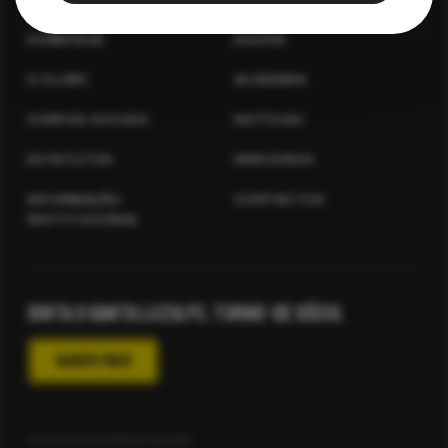
HOMEPAGE
EQUIPA
O CLUBE
ACADEMIA
CORPOS SOCIAIS
NOTÍCIAS
ESTATUTOS
PARCEIROS
INFORMAÇÃO
CONTACTOS
INSTITUCIONAL
Sinta o Santa Luzia fc. Torne-se Sócio.
SABER MAIS
POLÍTICA DE PRIVACIDADE