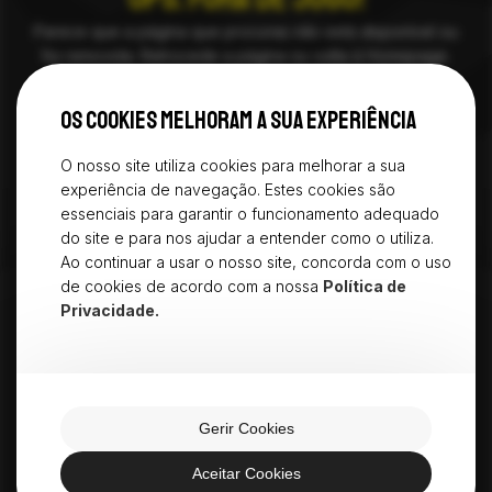
Parece que a página que procuras não está disponível ou
foi removida. Retrocede a página ou volta à Homepage.
HOMEPAGE
Os cookies melhoram a sua experiência
O nosso site utiliza cookies para melhorar a sua
experiência de navegação. Estes cookies são
essenciais para garantir o funcionamento adequado
do site e para nos ajudar a entender como o utiliza.
Ao continuar a usar o nosso site, concorda com o uso
de cookies de acordo com a nossa
Política de
Privacidade.
geral@santaluziafc.pt
Pavilhão Municipal José Natário, Avenida
do Atlântico, 4900-348, Viana do Castelo
Gerir Cookies
Aceitar Cookies